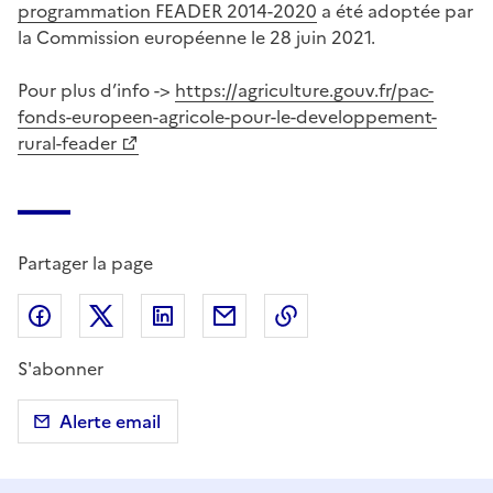
programmation FEADER 2014-2020
a été adoptée par
la Commission européenne le 28 juin 2021.
Pour plus d’info ->
https://agriculture.gouv.fr/pac-
fonds-europeen-agricole-pour-le-developpement-
rural-feader
Partager la page
Partager sur Facebook
Partager sur X (anciennement Twitter)
Partager sur LinkedIn
Partager par email
Copier dans le presse
S'abonner
Alerte email