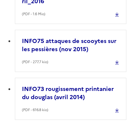
ril_2016
(
PDF
- 1.6 Mio)
INFO75 attaques de scooytes sur
les pessières (nov 2015)
(
PDF
- 277.7 kio)
INFO73 rougissement printanier
du douglas (avril 2014)
(
PDF
- 616.8 kio)