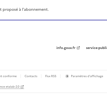
t proposé à l'abonnement.
info.gouv.fr
service-publi
ment conforme
Contacts
Flux RSS
Paramètres d'affichage
ence etalab-2.0