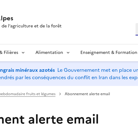
lpes
de l’agriculture et de la forêt
R
 Filières
Alimentation
Enseignement & Formation
’engrais minéraux azotés
Le Gouvernement met en place un 
drés par les conséquences du conflit en Iran dans les expl
ebdomadaire fruits et légumes
Abonnement alerte email
nt alerte email