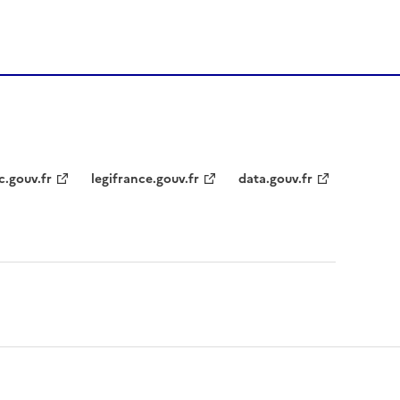
c.gouv.fr
legifrance.gouv.fr
data.gouv.fr