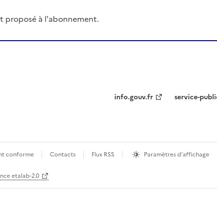
t proposé à l'abonnement.
info.gouv.fr
service-publi
ment conforme
Contacts
Flux RSS
Paramètres d'affichage
ence etalab-2.0