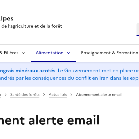
lpes
de l’agriculture et de la forêt
R
 Filières
Alimentation
Enseignement & Formation
’engrais minéraux azotés
Le Gouvernement met en place un 
drés par les conséquences du conflit en Iran dans les expl
x
Santé des forêts
Actualités
Abonnement alerte email
nt alerte email