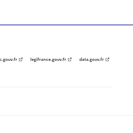
c.gouv.fr
legifrance.gouv.fr
data.gouv.fr