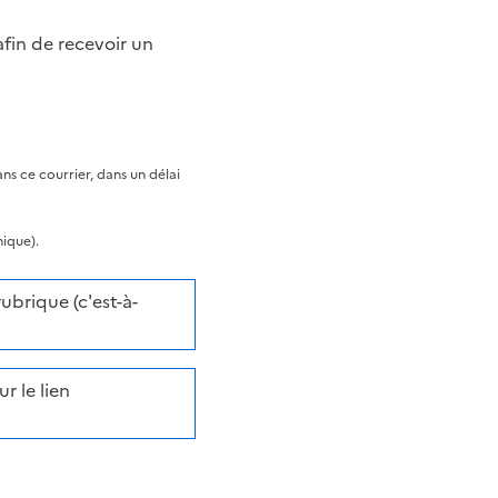
fin de recevoir un
s ce courrier, dans un délai
nique).
brique (c'est-à-
r le lien