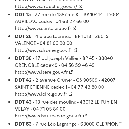
http://www.ardeche.gouv.fr/
DDT 15
- 22 rue du 139ème RI - BP 10414 - 15004
AURILLAC cedex - 04 63 27 66 00
http://www.cantal.gouv.fr
DDT 26
- 4 place Laënnec - BP 1013 - 26015
VALENCE - 04 81 66 80 00
http://www.drome.gouv.fr
DDT 38
- 17 bd Joseph Vallier - BP 45 - 38040
GRENOBLE cedex 9 - 04 56 59 46 49
http://www.isere.gouv.fr
DDT 42
- 2 avenue Grüner - CS 90509 - 42007
SAINT ETIENNE cedex 1 - 04 77 43 80 00
http://www.loire.gouv.fr
DDT 43
- 13 rue des moulins - 43012 LE PUY EN
VELAY - 04 71 05 84 00
http://www.haute-loire.gouv.fr
DDT 63
- 7 rue Léo Lagrange - 63000 CLERMONT