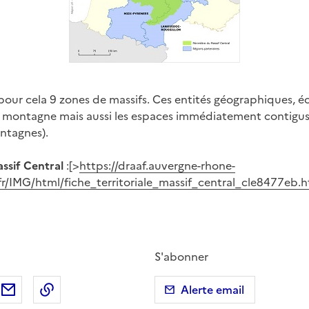
pour cela 9 zones de massifs. Ces entités géographiques, é
e montagne mais aussi les espaces immédiatement contigus
ntagnes).
assif Central
:[>
https://draaf.auvergne-rhone-
.fr/IMG/html/fiche_territoriale_massif_central_cle8477eb
S'abonner
ebook
ur X (anciennement Twitter)
tager sur LinkedIn
Partager par email
Copier dans le presse-papier
Alerte email