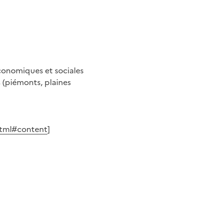
conomiques et sociales
 (piémonts, plaines
.html#content
]