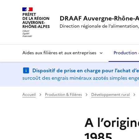
PRÉFET
DRAAF Auvergne-Rhône-A
DE LA RÉGION
AUVERGNE-
Direction régionale de l’alimentation, 
RHÔNE-ALPES
Aides aux filières et aux entreprises
Production &
Dispositif de prise en charge pour l’achat d
surcoût des engrais minéraux azotés simples engen
Accueil
Production & Filières
Développement rural
A l’origi
1985