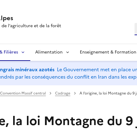
lpes
de l’agriculture et de la forêt
R
 Filières
Alimentation
Enseignement & Formation
’engrais minéraux azotés
Le Gouvernement met en place un 
drés par les conséquences du conflit en Iran dans les expl
Convention Massif central
Cadrage
A l’origine, la loi Montagne du 9 
ne, la loi Montagne du 9