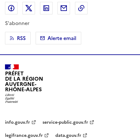
Partager sur Facebook
Partager sur X (anciennement Twitter)
Partager sur LinkedIn
Partager par email
Copier dans le presse
S'abonner
RSS
Alerte email
PRÉFET
DE LA RÉGION
AUVERGNE-
RHÔNE-ALPES
info.gouv.fr
service-public.gouv.fr
legifrance.gouv.fr
data.gouv.fr