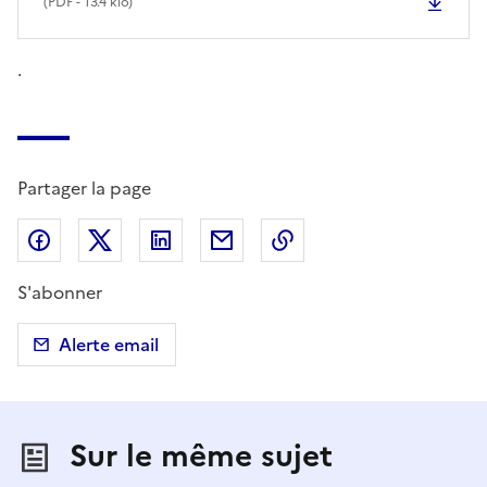
(
PDF
- 13.4 kio)
.
Partager la page
Partager sur Facebook
Partager sur X (anciennement Twitter)
Partager sur LinkedIn
Partager par email
Copier dans le presse
S'abonner
Alerte email
Sur le même sujet