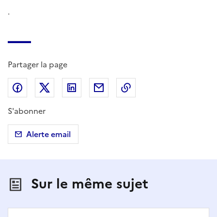
.
Partager la page
Partager sur Facebook
Partager sur X (anciennement Twitter)
Partager sur LinkedIn
Partager par email
Copier dans le presse
S'abonner
Alerte email
Sur le même sujet