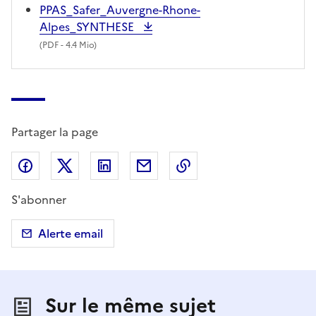
PPAS_Safer_Auvergne-Rhone-
Alpes_SYNTHESE
(
PDF
- 4.4 Mio)
Partager la page
Partager sur Facebook
Partager sur X (anciennement Twitter)
Partager sur LinkedIn
Partager par email
Copier dans le presse
S'abonner
Alerte email
Sur le même sujet