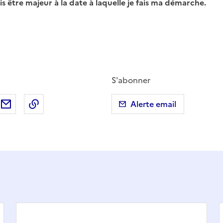
ois être majeur à la date à laquelle je fais ma démarche.
S'abonner
ebook
ur X (anciennement Twitter)
tager sur LinkedIn
Partager par email
Copier dans le presse-papier
Alerte email