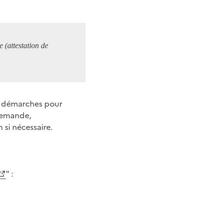
e (attestation de
s démarches pour
 demande,
 si nécessaire.
" :