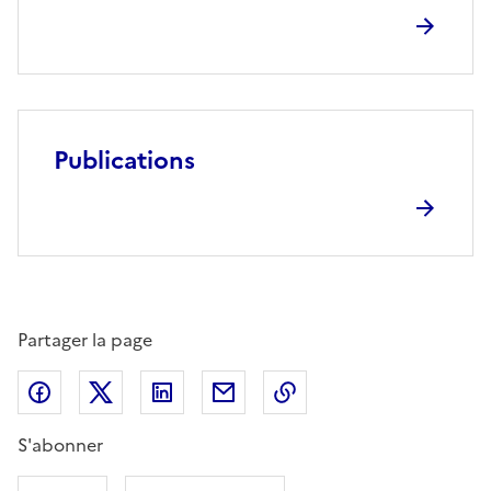
Publications
Partager la page
Partager sur Facebook
Partager sur X (anciennement Twitter)
Partager sur LinkedIn
Partager par email
Copier dans le presse
S'abonner