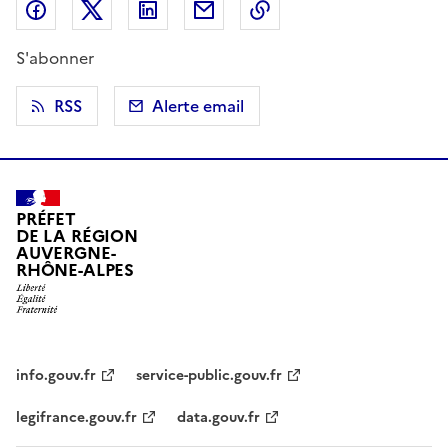
Partager sur Facebook
Partager sur X (anciennement Twitter)
Partager sur LinkedIn
Partager par email
Copier dans le presse
S'abonner
RSS
Alerte email
PRÉFET
DE LA RÉGION
AUVERGNE-
RHÔNE-ALPES
info.gouv.fr
service-public.gouv.fr
legifrance.gouv.fr
data.gouv.fr