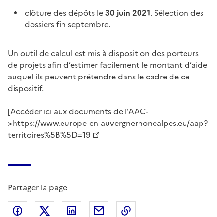
clôture des dépôts le
30 juin 2021
. Sélection des
dossiers fin septembre.
Un outil de calcul est mis à disposition des porteurs
de projets afin d’estimer facilement le montant d’aide
auquel ils peuvent prétendre dans le cadre de ce
dispositif.
[Accéder ici aux documents de l’AAC-
>
https://www.europe-en-auvergnerhonealpes.eu/aap?
territoires%5B%5D=19
Partager la page
Partager sur Facebook
Partager sur X (anciennement Twitter)
Partager sur LinkedIn
Partager par email
Copier dans le presse