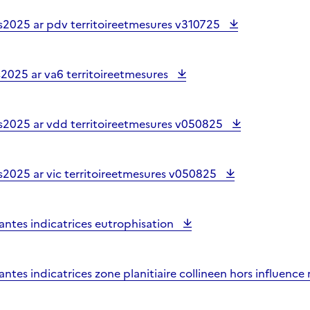
s2025 ar pdv territoireetmesures v310725
2025 ar va6 territoireetmesures
s2025 ar vdd territoireetmesures v050825
s2025 ar vic territoireetmesures v050825
lantes indicatrices eutrophisation
lantes indicatrices zone planitiaire collineen hors influen