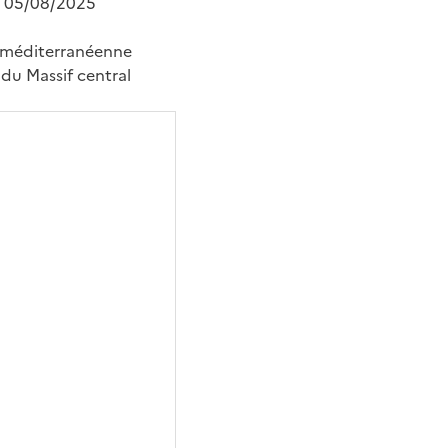
t 05/08/2025
ce méditerranéenne
 du Massif central