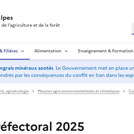
lpes
de l’agriculture et de la forêt
R
 Filières
Alimentation
Enseignement & Formation
’engrais minéraux azotés
Le Gouvernement met en place un 
drés par les conséquences du conflit en Iran dans les expl
nt, agroécologie
Mesures agro-environnementales et climatiques
Ca
réfectoral 2025