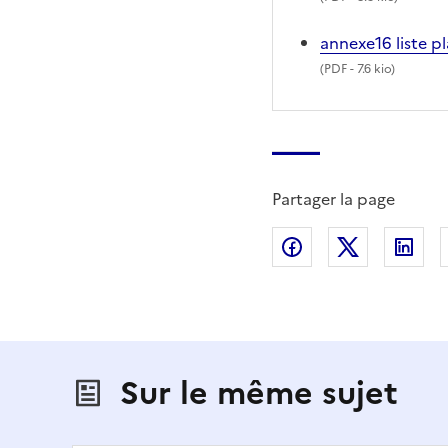
annexe16 liste p
(
PDF
- 7.6 kio)
Partager la page
Partager sur Fac
Partager s
Par
Sur le même sujet