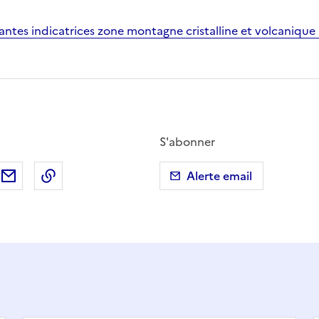
lantes indicatrices zone montagne cristalline et volcanique
S'abonner
ebook
ur X (anciennement Twitter)
tager sur LinkedIn
Partager par email
Copier dans le presse-papier
Alerte email