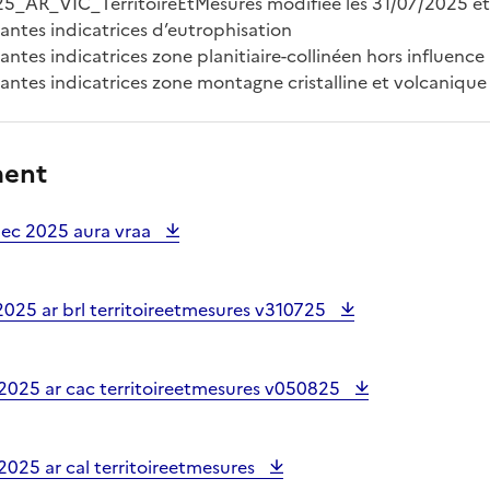
25_AR_VIC_TerritoireEtMesures modifiée les 31/07/2025 e
lantes indicatrices d’eutrophisation
lantes indicatrices zone planitiaire-collinéen hors influen
lantes indicatrices zone montagne cristalline et volcanique
ment
ec 2025 aura vraa
025 ar brl territoireetmesures v310725
2025 ar cac territoireetmesures v050825
025 ar cal territoireetmesures