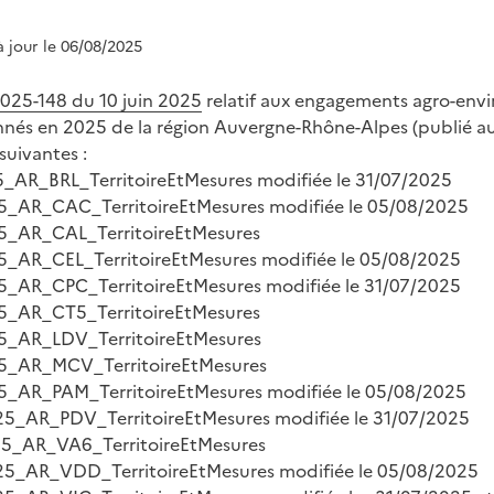
à jour le 06/08/2025
025-148 du 10 juin 2025
relatif aux engagements agro-env
nnés en 2025 de la région Auvergne-Rhône-Alpes (publié a
uivantes :
5_AR_BRL_TerritoireEtMesures modifiée le 31/07/2025
5_AR_CAC_TerritoireEtMesures modifiée le 05/08/2025
25_AR_CAL_TerritoireEtMesures
5_AR_CEL_TerritoireEtMesures modifiée le 05/08/2025
5_AR_CPC_TerritoireEtMesures modifiée le 31/07/2025
25_AR_CT5_TerritoireEtMesures
25_AR_LDV_TerritoireEtMesures
25_AR_MCV_TerritoireEtMesures
5_AR_PAM_TerritoireEtMesures modifiée le 05/08/2025
25_AR_PDV_TerritoireEtMesures modifiée le 31/07/2025
25_AR_VA6_TerritoireEtMesures
25_AR_VDD_TerritoireEtMesures modifiée le 05/08/2025