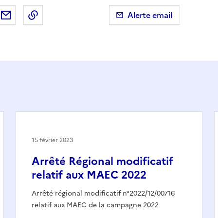
ebook
ur X (anciennement Twitter)
tager sur LinkedIn
Partager par email
Copier dans le presse-papier
Alerte email
15 février 2023
Arrêté Régional modificatif
relatif aux MAEC 2022
Arrêté régional modificatif n°2022/12/00716
relatif aux MAEC de la campagne 2022