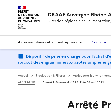
PRÉFET
DRAAF Auvergne-Rhône-A
DE LA RÉGION
AUVERGNE-
Direction régionale de l’alimentation, 
RHÔNE-ALPES
Aides aux filières et aux entreprises
Production &
Dispositif de prise en charge pour l’achat d
surcoût des engrais minéraux azotés simples engen
Accueil
Production & Filières
Agriculture & environneme
AUVERGNE
Arrêté Préfectoral n°22-115 du 09 mai 2022
Arrêté Pr