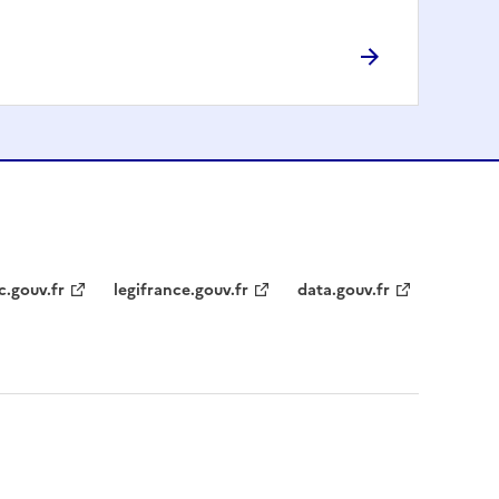
c.gouv.fr
legifrance.gouv.fr
data.gouv.fr