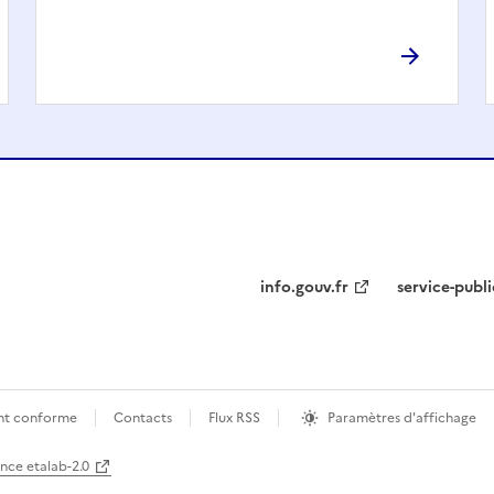
info.gouv.fr
service-publi
ment conforme
Contacts
Flux RSS
Paramètres d'affichage
ence etalab-2.0