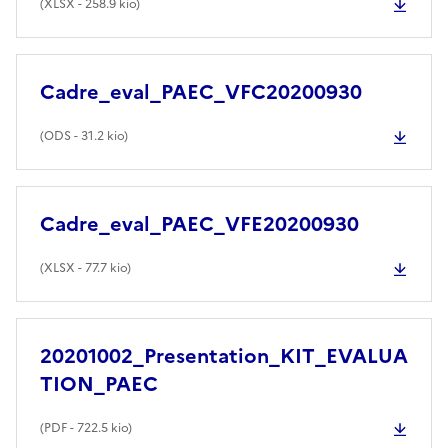
(
XLSX
- 258.9 kio)
Cadre_eval_PAEC_VFC20200930
(
ODS
- 31.2 kio)
Cadre_eval_PAEC_VFE20200930
(
XLSX
- 77.7 kio)
20201002_Presentation_KIT_EVALUA
TION_PAEC
(
PDF
- 722.5 kio)