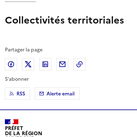
Collectivités territoriales
Partager la page
Partager sur Facebook
Partager sur X (anciennement Twitter)
Partager sur LinkedIn
Partager par email
Copier dans le presse
S'abonner
RSS
Alerte email
PRÉFET
DE LA RÉGION