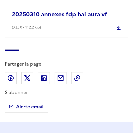
20250310 annexes fdp hai aura vf
(
XLSX
- 112.2 kio)
Partager la page
Partager sur Facebook
Partager sur X (anciennement Twitter)
Partager sur LinkedIn
Partager par email
Copier dans le presse
S'abonner
Alerte email