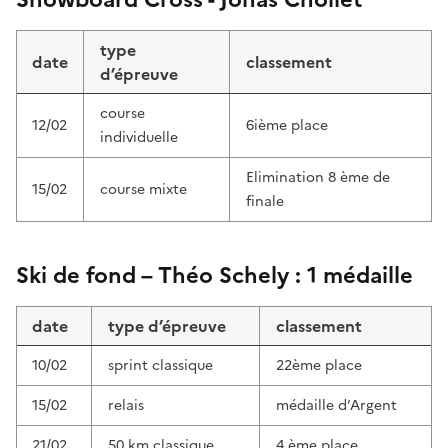
type
date
classement
d’épreuve
course
12/02
6ième place
individuelle
Elimination 8 ème de
15/02
course mixte
finale
Ski de fond – Théo Schely : 1 médaille
date
type d’épreuve
classement
10/02
sprint classique
22ème place
15/02
relais
médaille d’Argent
21/02
50 km classique
4 ème place