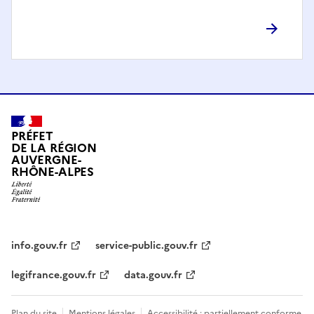
PRÉFET
DE LA RÉGION
AUVERGNE-
RHÔNE-ALPES
info.gouv.fr
service-public.gouv.fr
legifrance.gouv.fr
data.gouv.fr
Plan du site
Mentions légales
Accessibilité : partiellement conforme