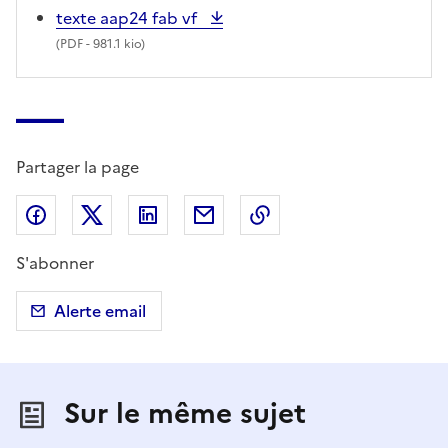
texte aap24 fab vf
(
PDF
- 981.1 kio)
Partager la page
Partager sur Facebook
Partager sur X (anciennement Twitter)
Partager sur LinkedIn
Partager par email
Copier dans le presse
S'abonner
Alerte email
Sur le même sujet