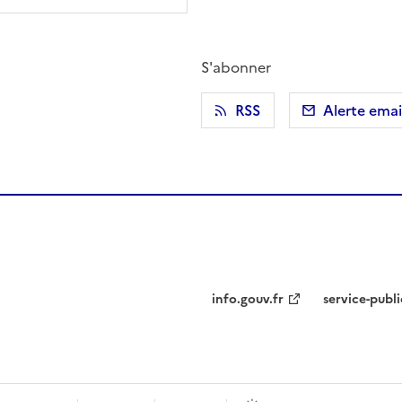
S'abonner
r)
 presse-papier
RSS
Alerte emai
info.gouv.fr
service-publi