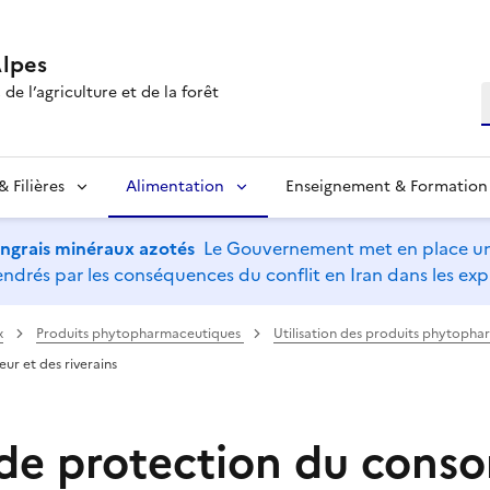
lpes
de l’agriculture et de la forêt
R
 Filières
Alimentation
Enseignement & Formation
’engrais minéraux azotés
Le Gouvernement met en place un 
drés par les conséquences du conflit en Iran dans les expl
x
Produits phytopharmaceutiques
Utilisation des produits phytoph
r et des riverains
de protection du con