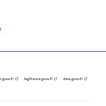
l
c.gouv.fr
legifrance.gouv.fr
data.gouv.fr