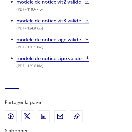
modele de notice vit2 valide
(
PDF
- 119.4 kio)
modele de notice vit3 valide
(
PDF
- 124.9 kio)
modele de notice zigc valide
(
PDF
- 130.5 kio)
modele de notice zipe valide
(
PDF
- 129.8 kio)
Partager la page
Partager sur Facebook
Partager sur X (anciennement Twitter)
Partager sur LinkedIn
Partager par email
Copier dans le presse
S'abonner