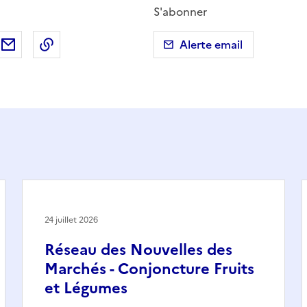
S'abonner
ebook
ur X (anciennement Twitter)
tager sur LinkedIn
Partager par email
Copier dans le presse-papier
Alerte email
24 juillet 2026
Réseau des Nouvelles des
Marchés - Conjoncture Fruits
et Légumes