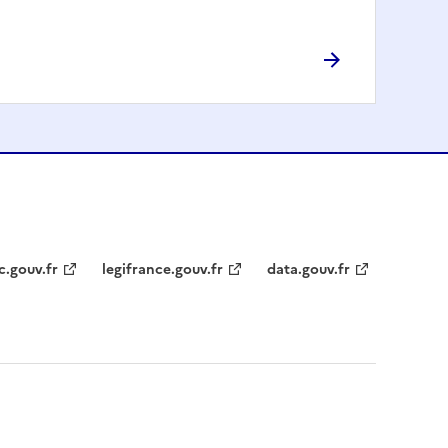
c.gouv.fr
legifrance.gouv.fr
data.gouv.fr