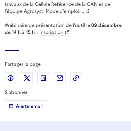
travaux de la Cellule Référence de la CAN et de
l’équipe Agrosyst.
Mode d’emploi....
Webinaire de présentation de l’outil le
09 décembre
de 14 h à 15 h
:
inscription
Partager la page
Partager sur Facebook
Partager sur X (anciennement Twitter)
Partager sur LinkedIn
Partager par email
Copier dans le presse
S'abonner
Alerte email