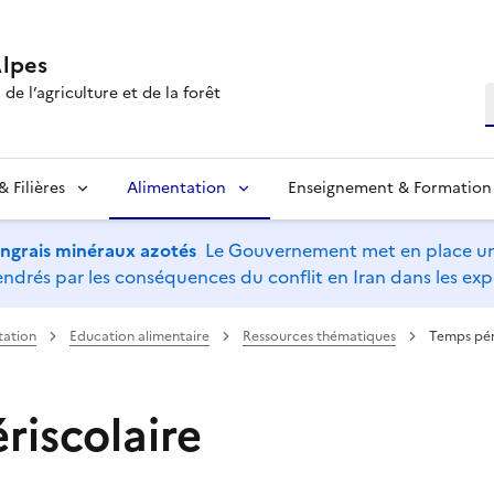
lpes
de l’agriculture et de la forêt
R
 Filières
Alimentation
Enseignement & Formation
’engrais minéraux azotés
Le Gouvernement met en place un 
drés par les conséquences du conflit en Iran dans les expl
tation
Education alimentaire
Ressources thématiques
Temps pér
riscolaire