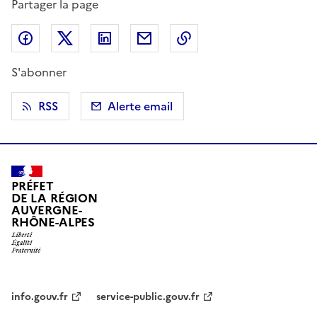
Partager la page
Partager sur Facebook
Partager sur X (anciennement Twitter)
Partager sur LinkedIn
Partager par email
Copier dans le presse
S'abonner
RSS
Alerte email
PRÉFET
DE LA RÉGION
AUVERGNE-
RHÔNE-ALPES
info.gouv.fr
service-public.gouv.fr