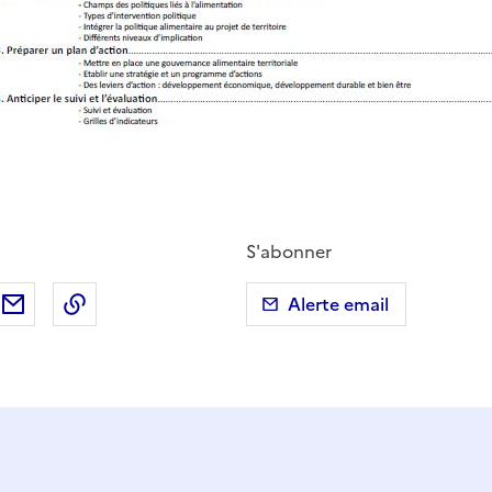
S'abonner
ebook
ur X (anciennement Twitter)
tager sur LinkedIn
Partager par email
Copier dans le presse-papier
Alerte email