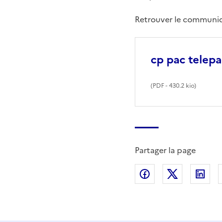
Retrouver le communiq
cp pac telep
(
PDF
- 430.2 kio)
Partager la page
Partager sur Fac
Partager s
Par