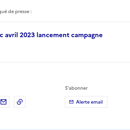
ué de presse :
ac avril 2023 lancement campagne
S'abonner
ebook
ur X (anciennement Twitter)
tager sur LinkedIn
Partager par email
Copier dans le presse-papier
Alerte email