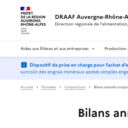
PRÉFET
DRAAF Auvergne-Rhône-A
DE LA RÉGION
AUVERGNE-
Direction régionale de l’alimentation, 
RHÔNE-ALPES
Aides aux filières et aux entreprises
Production &
Dispositif de prise en charge pour l’achat d
surcoût des engrais minéraux azotés simples engen
Accueil
Données
Conjoncture
Bilans annuels conjo
Bilans a