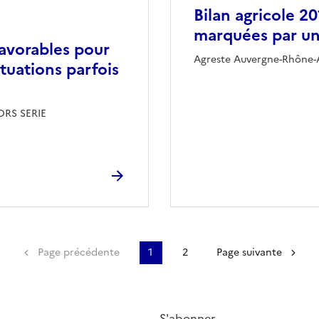
Bilan agricole 2
marquées par u
favorables pour
Agreste Auvergne-Rhône-A
situations parfois
ORS SERIE
Première page
Page précédente
1
2
Page suivante
S'abonner