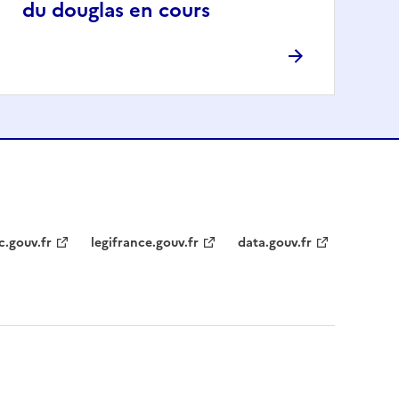
du douglas en cours
c.gouv.fr
legifrance.gouv.fr
data.gouv.fr