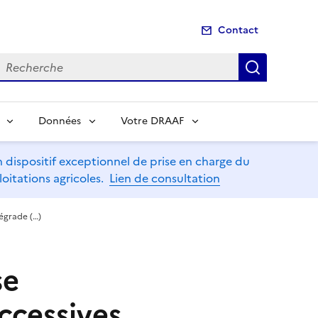
Contact
echerche
Recherch
Données
Votre DRAAF
dispositif exceptionnel de prise en charge du
oitations agricoles.
Lien de consultation
dégrade (…)
se
ccessives