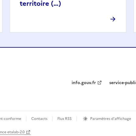
territoire (…)
info.gouv.fr
service-publi
ment conforme
Contacts
Flux RSS
Paramètres d'affichage
ence etalab-2.0