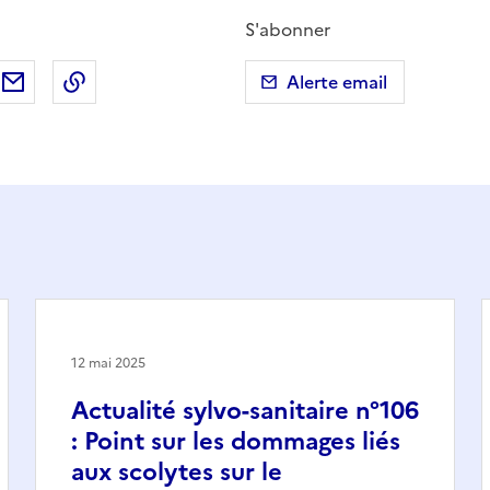
S'abonner
ebook
ur X (anciennement Twitter)
tager sur LinkedIn
Partager par email
Copier dans le presse-papier
Alerte email
12 mai 2025
Actualité sylvo-sanitaire n°106
: Point sur les dommages liés
aux scolytes sur le