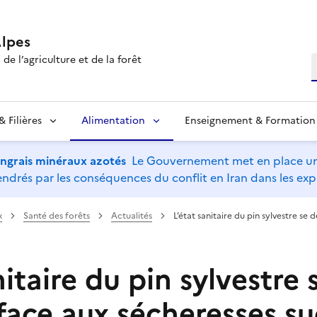
lpes
de l’agriculture et de la forêt
R
 Filières
Alimentation
Enseignement & Formation
’engrais minéraux azotés
Le Gouvernement met en place un 
drés par les conséquences du conflit en Iran dans les expl
x
Santé des forêts
Actualités
L’état sanitaire du pin sylvestre se 
nitaire du pin sylvestre 
face aux sécheresses su