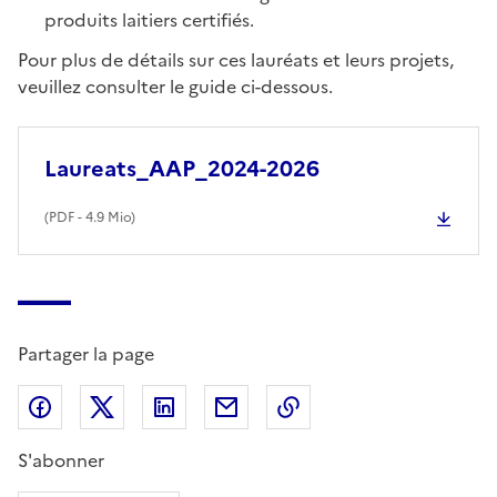
produits laitiers certifiés.
Pour plus de détails sur ces lauréats et leurs projets,
veuillez consulter le guide ci-dessous.
Laureats_AAP_2024-2026
(
PDF
- 4.9 Mio)
Partager la page
Partager sur Facebook
Partager sur X (anciennement Twitter)
Partager sur LinkedIn
Partager par email
Copier dans le presse
S'abonner