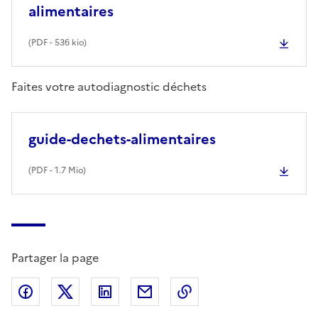
alimentaires
(
PDF
- 536 kio)
Faites votre autodiagnostic déchets
guide-dechets-alimentaires
(
PDF
- 1.7 Mio)
Partager la page
Partager sur Facebook
Partager sur X (anciennement Twitter)
Partager sur LinkedIn
Partager par email
Copier dans le presse