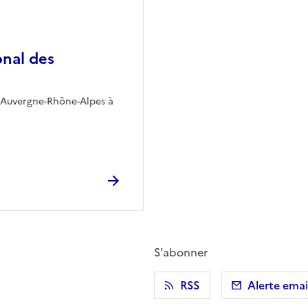
nal des
n Auvergne-Rhône-Alpes à
S'abonner
r)
 presse-papier
RSS
Alerte emai