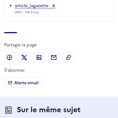
article_lagazette
(
PDF
- 139.3 kio)
Partager la page
Partager sur Facebook
Partager sur X (anciennement Twitter)
Partager sur LinkedIn
Partager par email
Copier dans le presse
S'abonner
Alerte email
Sur le même sujet