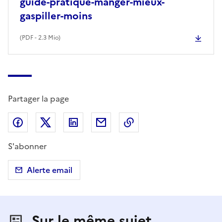
guide-pratique-manger-mieux-
gaspiller-moins
(
PDF
- 2.3 Mio)
Partager la page
Partager sur Facebook
Partager sur X (anciennement Twitter)
Partager sur LinkedIn
Partager par email
Copier dans le presse
S'abonner
Alerte email
Sur le même sujet