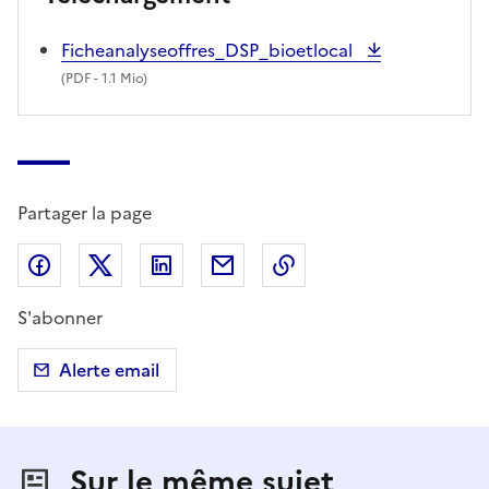
Ficheanalyseoffres_DSP_bioetlocal
(
PDF
- 1.1 Mio)
Partager la page
Partager sur Facebook
Partager sur X (anciennement Twitter)
Partager sur LinkedIn
Partager par email
Copier dans le presse
S'abonner
Alerte email
Sur le même sujet